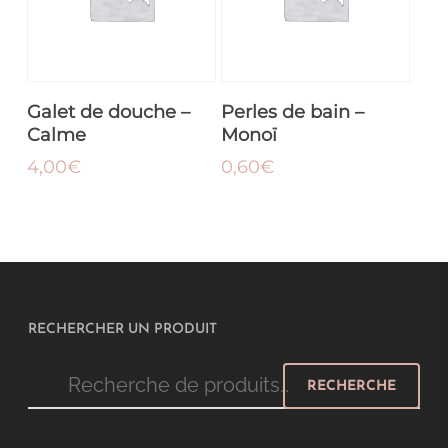
AJOUTER AU
AJOUTER AU
Galet de douche –
Perles de bain –
PANIER
PANIER
Calme
Monoï
4,00
€
0,60
€
RECHERCHER UN PRODUIT
Recherche
RECHERCHE
pour :