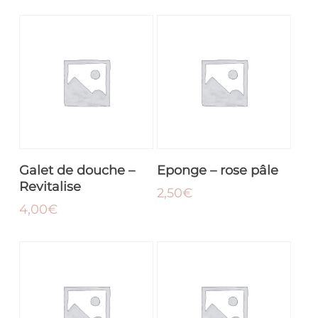
AJOUTER AU
AJOUTER AU
Galet de douche –
Eponge – rose pâle
PANIER
PANIER
Revitalise
2,50
€
4,00
€