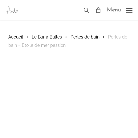
Skip
to
Menu
search
main
content
Accueil
Le Bar à Bulles
Perles de bain
Perles de
bain – Etoile de mer passion