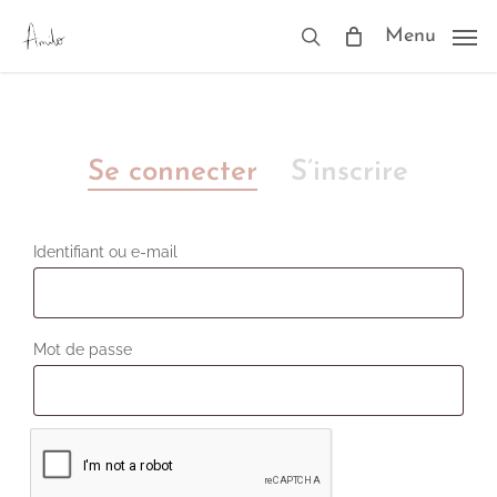
Skip
to
Menu
search
main
content
Se connecter
S’inscrire
Obligatoire
Identifiant ou e-mail
Obligatoire
Mot de passe