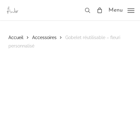
Skip
to
Menu
search
main
content
Accueil
Accessoires
Gobelet réutilisable – fleuri
personnalisé