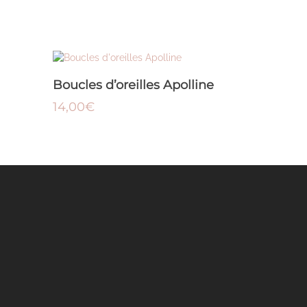
AJOUTER AU PANIER
Boucles d’oreilles Apolline
14,00
€