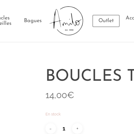
cles
Acc
Bagues
Outlet
eilles
BOUCLES 
14,00
€
En stock