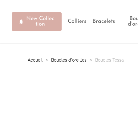
Skip
to
main
N
e
w
C
o
l
l
e
c
Bou
Colliers
Bracelets
content
t
i
o
n
d’or
Accueil
Boucles d'oreilles
Boucles Tessa