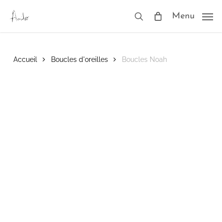
Skip
to
Menu
search
main
content
Accueil
Boucles d'oreilles
Boucles Noah