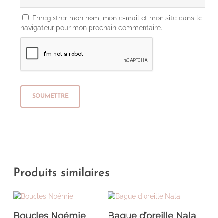
Enregistrer mon nom, mon e-mail et mon site dans le
navigateur pour mon prochain commentaire.
Produits similaires
Ce
produ
a
CHOIX DES OPTIONS
AJOUTER AU
Boucles Noémie
Bague d’oreille Nala
plusi