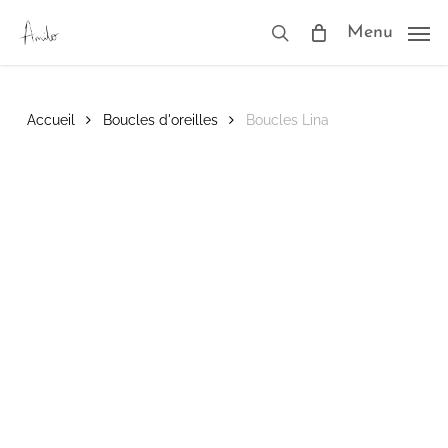
Skip
to
Menu
search
main
content
Accueil
Boucles d'oreilles
Boucles Lina