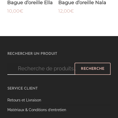
CHOIX DES OPTIONS
CHOIX DES OPTIONS
choisies
Bague d’oreille Ella
Bague d’oreille Nala
plusieurs
plusi
sur
variations.
variat
10,00
€
12,00
€
la
Les
Les
page
options
optio
du
peuvent
peuve
produit
être
être
choisies
chois
sur
sur
la
la
page
page
RECHERCHER UN PRODUIT
du
du
produit
produ
Recherche
RECHERCHE
pour :
SERVICE CLIENT
Retours et Livraison
Matériaux & Conditions d’entretien