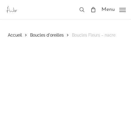
Skip
to
Menu
search
main
content
Accueil
Boucles d'oreilles
Boucles Fleurs – nacre