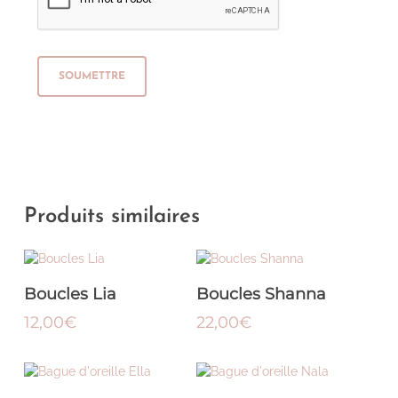
Produits similaires
Ce
produit
a
CHOIX DES OPTIONS
AJOUTER AU
Boucles Lia
Boucles Shanna
plusieurs
PANIER
variations.
12,00
€
22,00
€
Les
options
Ce
Ce
peuvent
produit
produ
être
a
a