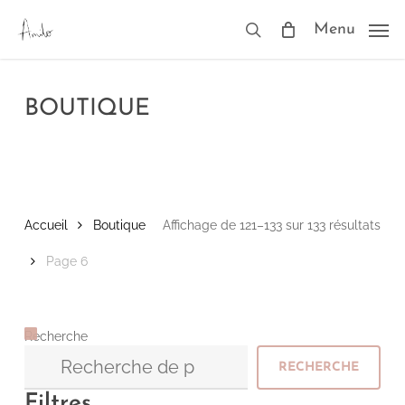
Skip
to
Menu
search
main
content
BOUTIQUE
Trié
Accueil
Boutique
Affichage de 121–133 sur 133 résultats
par
Page 6
popu
Recherche
RECHERCHE
Filtres