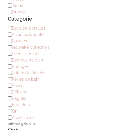
Jaune
Orange
Catégorie
Catégorie
Boucles d'oreilles
Acier inoxydable
Bougies
Nouvelle Collection
Le Bar à Bulles
Bombes de bain
Eponges
Galets de douche
Perles de bain
Savons
Colliers
Bagues
Bracelets
Or
Accessoires
Afficher 9 de plus