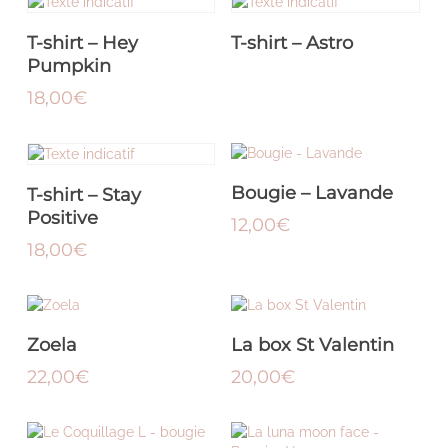
produit
a
CHOIX DES OPTIONS
LIRE LA SUITE
T-shirt – Hey
T-shirt – Astro
plusieurs
variations.
Pumpkin
Les
18,00
€
options
peuvent
Ce
être
produit
choisies
a
sur
LIRE LA SUITE
CHOIX DES OPTIONS
Bougie – Lavande
T-shirt – Stay
plusieurs
la
variations.
Positive
page
12,00
€
Les
du
18,00
€
options
produit
peuvent
Ce
être
prod
choisies
a
sur
AJOUTER AU PANIER
CHOIX DES OPTIONS
Zoela
La box St Valentin
plus
la
vari
22,00
€
page
20,00
€
Les
du
opti
Ce
produit
peu
produit
Ce
être