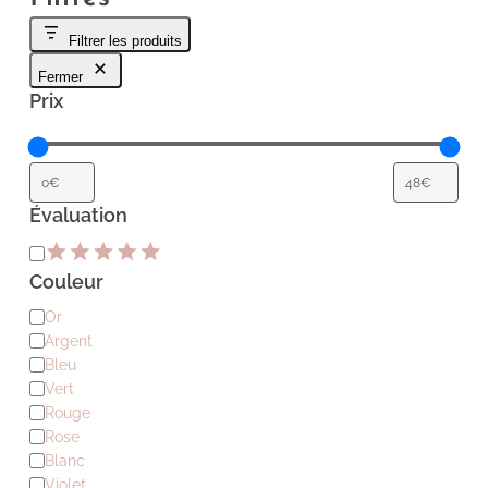
Filtrer les produits
Fermer
Prix
Évaluation
Évaluation
Couleur
Couleur
Or
Argent
Bleu
Vert
Rouge
Rose
Blanc
Violet